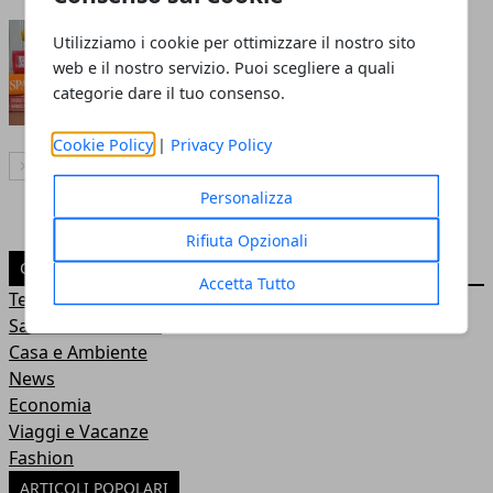
I quattro buoni motivi per
Utilizziamo i cookie per ottimizzare il nostro sito
imparare una nuova lingua
web e il nostro servizio. Puoi scegliere a quali
categorie dare il tuo consenso.
Redazione
- 10 nov 2022
Cookie Policy
|
Privacy Policy
Articolo Successivo
Personalizza
Rifiuta Opzionali
CATEGORIE
Accetta Tutto
Tech
Salute - Benessere
Casa e Ambiente
News
Economia
Viaggi e Vacanze
Fashion
ARTICOLI POPOLARI