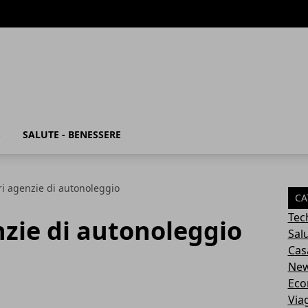
S
SALUTE - BENESSERE
ri agenzie di autonoleggio
CA
Tec
nzie di autonoleggio
Sal
Cas
Ne
Eco
Via