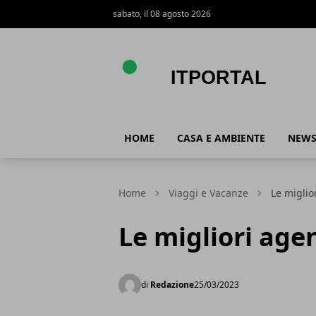
sabato, il 08 agosto 2026
ItPortal
HOME
CASA E AMBIENTE
NEW
Home
Viaggi e Vacanze
Le miglio
Le migliori age
di
Redazione
25/03/2023