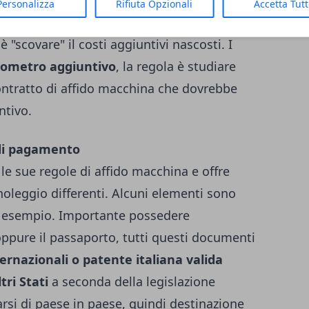
oni, foto degli utenti, geolocalizzazione e
Personalizza
Rifiuta Opzionali
Accetta Tut
nterattivo. Cosa molto importante sulle
"scovare" il costi aggiuntivi nascosti. I
kilometro aggiuntivo
, la regola è studiare
contratto di affido macchina che dovrebbe
ntivo.
di pagamento
le sue regole di affido macchina e offre
 noleggio differenti. Alcuni elementi sono
d esempio. Importante possedere
oppure il passaporto, tutti questi documenti
ernazionali o patente italiana valida
tri Stati
a seconda della legislazione
si di paese in paese, quindi destinazione