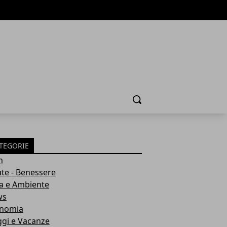
Cerca
TEGORIE
h
ute - Benessere
a e Ambiente
ws
nomia
ggi e Vacanze