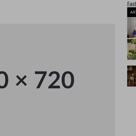
Fas
AR