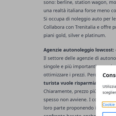
sono: berline, station wagon, m
una realtà italiana forse meno c
Si occupa di noleggio auto per l
Collabora con Trenitalia e offre
piani gold, silver e platinum.
Agenzie autonoleggio lowcost: 
Il settore delle agenzie di auton
singole e più importanti agenzi
Cons
ottimizzare i prezzi. Perché aume
turista vuole risparmiare
, così
Utilizzi
Chiaramente, prezzo più basso d
sceglie
spesso non avviene. I comparator
Cookie 
loro parte proponendo il confronto