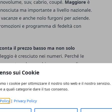
onovolume, suv, cabrio, coupé.
Maggiore
è
onosciuta ma importante a livello nazionale.
e vacanze e anche nolo furgoni per aziende.
 promozioni e programma di fedeltà con
conta il prezzo basso ma non solo
oleggio è cresciuto nei numeri. Perché le
e aumentano le macchine e cercano di
enso sui Cookie
ntano proprio le realtà di autonoleggio.
Il
 il settore ne approfitta crescendo.
amo i cookie per ottimizzare il nostro sito web e il nostro servizio.
eve garantire comunque qualità giusta e
re a quali categorie dare il tuo consenso.
i online di agenzie noleggio auto fanno la
Policy
|
Privacy Policy
 qualitativo oltre che finanziario, il