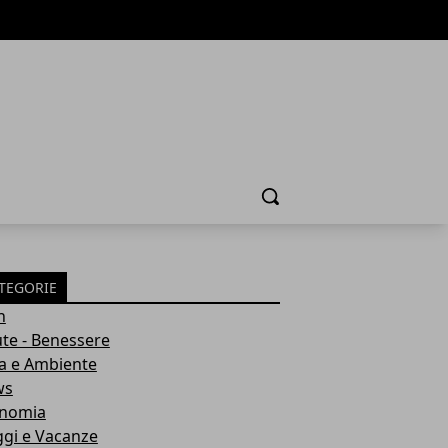
Cerca
TEGORIE
h
ute - Benessere
a e Ambiente
ws
nomia
ggi e Vacanze