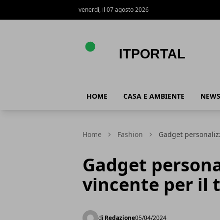
venerdì, il 07 agosto 2026
ItPortal
HOME
CASA E AMBIENTE
NEW
Home
Fashion
Gadget personalizz
Gadget personal
vincente per il
di
Redazione
05/04/2024