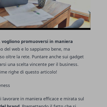
i, vogliono promuoversi in maniera
o del web e lo sappiamo bene, ma
so oltre la rete. Puntare anche sui
gadget
larsi una scelta vincente per il business.
me righe di questo articolo!
eness
lavorare in maniera efficace e mirata sul
del brand.
Premettendo il fatto che si