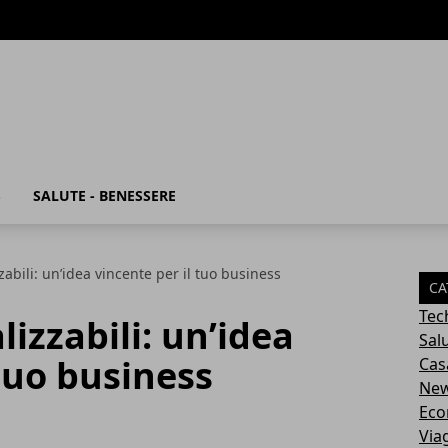
S
SALUTE - BENESSERE
abili: un’idea vincente per il tuo business
CA
Tec
izzabili: un’idea
Sal
 tuo business
Cas
Ne
Eco
Via