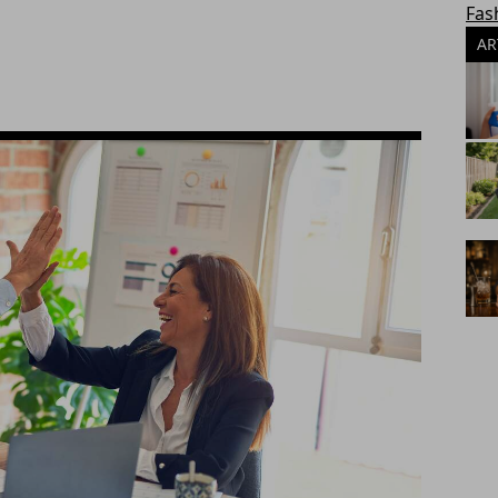
Fas
AR