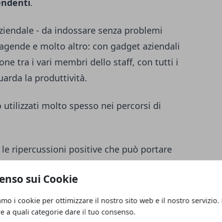
endenti
.
 aziendale - da indossare senza problemi
 - agende e molto altro: con gadget aziendali
ne tra i vari membri dello staff, con tutti i
arda la produttività.
utilizzati molto spesso nei percorsi di
e ripercussioni positive che può portare
te di una determinata azienda che indossa
enso sui Cookie
to che richiamano il suo universo
 di vista valoriale - restituisce l’immagine
amo i cookie per ottimizzare il nostro sito web e il nostro servizio.
le e in grado di garantire crescita
re a quali categorie dare il tuo consenso.