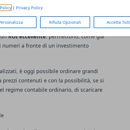
Policy
|
Privacy Policy
Personalizza
Rifiuta Opzionali
Accetta Tut
 un
ROI eccellente
: permettono, come già
 numeri a fronte di un investimento
alizzati, è oggi possibile ordinare grandi
prezzi contenuti e con la possibilità, se si
el regime contabile ordinario, di scaricare
le