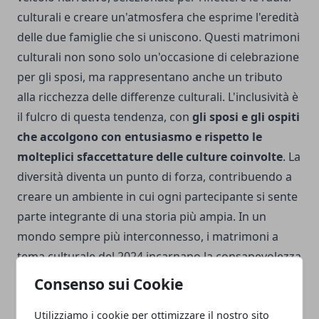
culturali e creare un'atmosfera che esprime l'eredità
delle due famiglie che si uniscono. Questi matrimoni
culturali non sono solo un'occasione di celebrazione
per gli sposi, ma rappresentano anche un tributo
alla ricchezza delle differenze culturali. L'inclusività è
il fulcro di questa tendenza, con
gli sposi e gli ospiti
che accolgono con entusiasmo e rispetto le
molteplici sfaccettature delle culture coinvolte
. La
diversità diventa un punto di forza, contribuendo a
creare un ambiente in cui ogni partecipante si sente
parte integrante di una storia più ampia. In un
mondo sempre più interconnesso, i matrimoni a
tema culturale del 2024 incarnano la consapevolezza
della bellezza delle differenze e la volontà di
Consenso sui Cookie
celebrare l'unicità di ogni coppia. Questa tendenza
Utilizziamo i cookie per ottimizzare il nostro sito
non solo offre un'esperienza indimenticabile agli