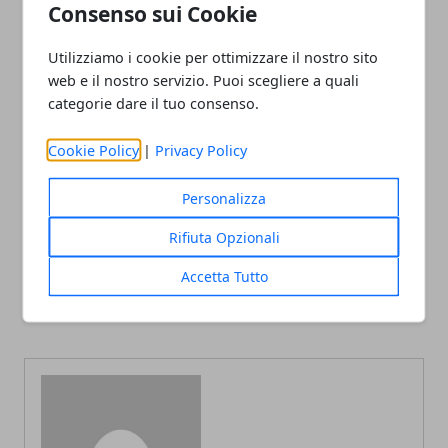
Consenso sui Cookie
Utilizziamo i cookie per ottimizzare il nostro sito
web e il nostro servizio. Puoi scegliere a quali
categorie dare il tuo consenso.
Facebook
Twitter
Whatsapp
Cookie Policy
|
Privacy Policy
Personalizza
Articolo Precedente
Articolo Successivo
Rifiuta Opzionali
I vantaggi di riparare il tuo
Feste per bambini: come
condizionatore d'aria
organizzarne una
Accetta Tutto
invece di acquistarne uno
nuovo