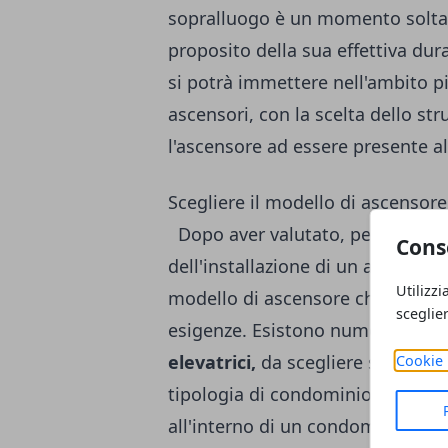
sopralluogo è un momento soltan
proposito della sua effettiva dur
si potrà immettere nell'ambito più
ascensori
, con la scelta dello st
l'ascensore ad essere presente a
Scegliere il modello di ascensore
Dopo aver valutato, per mezzo di 
Cons
dell'installazione di un ascensore
Utilizzi
modello di ascensore che meglio 
sceglie
esigenze. Esistono numerose tipo
elevatrici,
da scegliere sulla bas
Cookie 
tipologia di condominio che si a
all'interno di un condominio che 