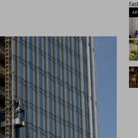
Fas
AR