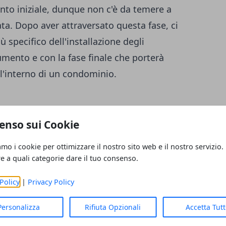
to iniziale, dunque non c'è da temere a
ata. Dopo aver attraversato questa fase, ci
 specifico dell'installazione degli
rumento e con la fase finale che porterà
ll'interno di un condominio.
un sopralluogo, l'effettiva fattibilità
enso sui Cookie
, sarà possibile scegliere quale sia il
amo i cookie per ottimizzare il nostro sito web e il nostro servizio.
è in grado di rispondere alle proprie
re a quali categorie dare il tuo consenso.
logie di
ascensore e piattaforme
e delle esigenze che si hanno e della
Policy
|
Privacy Policy
mministra. Se, ad esempio, si vive
Personalizza
Rifiuta Opzionali
Accetta Tut
presenta disabilità, una scelta corretta