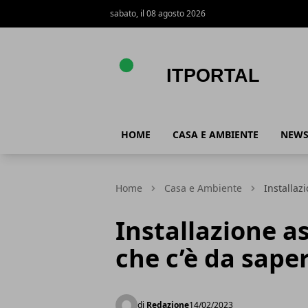
sabato, il 08 agosto 2026
ItPortal
HOME
CASA E AMBIENTE
NEW
Home
Casa e Ambiente
Installaz
Installazione as
che c’è da sape
di
Redazione
14/02/2023