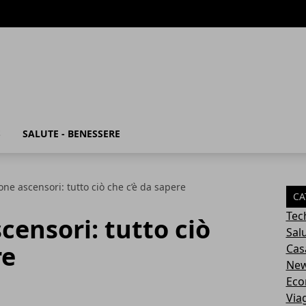
S
SALUTE - BENESSERE
ione ascensori: tutto ciò che c’è da sapere
CA
Tec
censori: tutto ciò
Sal
re
Cas
Ne
Eco
Via