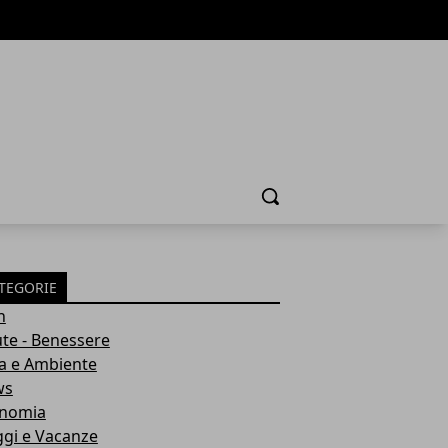
Cerca
TEGORIE
h
ute - Benessere
a e Ambiente
ws
nomia
ggi e Vacanze