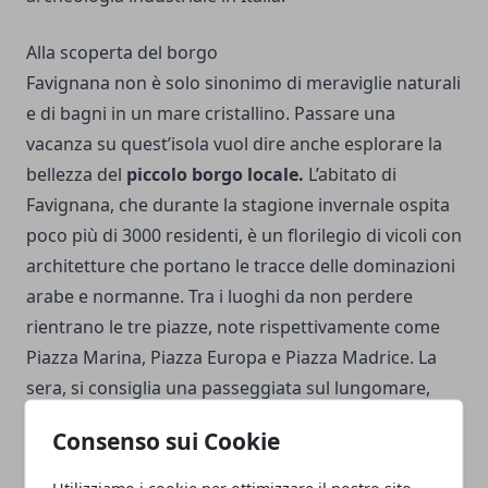
Alla scoperta del borgo
Favignana non è solo sinonimo di meraviglie naturali
e di bagni in un mare cristallino. Passare una
vacanza su quest’isola vuol dire anche esplorare la
bellezza del
piccolo borgo locale.
L’abitato di
Favignana, che durante la stagione invernale ospita
poco più di 3000 residenti, è un florilegio di vicoli con
architetture che portano le tracce delle dominazioni
arabe e normanne. Tra i luoghi da non perdere
rientrano le tre piazze, note rispettivamente come
Piazza Marina, Piazza Europa e Piazza Madrice. La
sera, si consiglia una passeggiata sul lungomare,
dove è possibile trovare diversi locali dove è
Consenso sui Cookie
bellissimo fermarsi a bere qualcosa.
Utilizziamo i cookie per ottimizzare il nostro sito