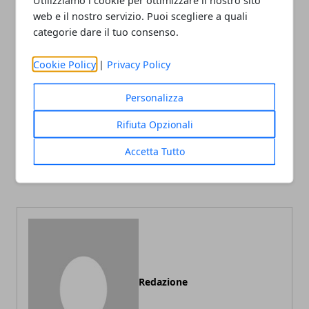
web e il nostro servizio. Puoi scegliere a quali
categorie dare il tuo consenso.
Facebook
Twitter
Whatsapp
Cookie Policy
|
Privacy Policy
Personalizza
Rifiuta Opzionali
Articolo Precedente
Articolo Successivo
Accetta Tutto
Come scegliere il perfetto
Team building, cos’è e
pet sitter
perché è così importante
Redazione